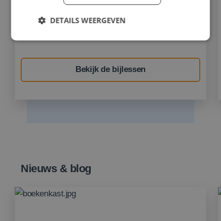
Onze bijlessen geven je nét dat duwtje in de
DETAILS WEERGEVEN
rug om sneller je doelen te behalen.
Strikt noodzakelijk
Prestatie
Targeting
Bekijk de bijlessen
Functioneel
Strikt noodzakelijke cookies maken de
kernfunctionaliteiten van de website mogelijk, zoals
gebruikersaanmelding en accountbeheer. De
website kan niet goed worden gebruikt zonder de
strikt noodzakelijke cookies.
Naam
Aanbieder
/
Domein
Vervalda
PHPSESSID
Sessie
PHP.net
www.optimustaleninstituut.nl
Nieuws & blog