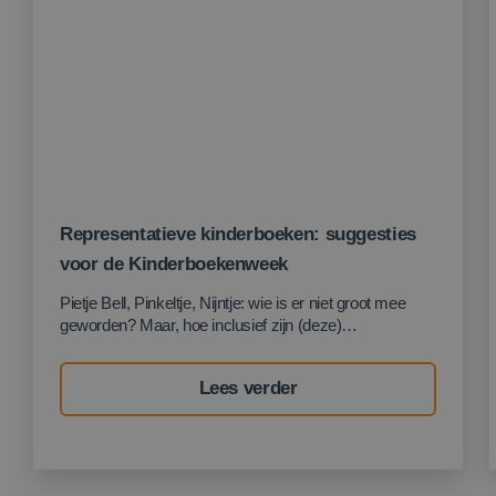
Google Privacy Policy
Representatieve kinderboeken: suggesties
voor de Kinderboekenweek
CookieScriptConsent
4 weken 
CookieScript
Pietje Bell, Pinkeltje, Nijntje: wie is er niet groot mee
dagen
www.optimustaleninstituut.nl
geworden? Maar, hoe inclusief zijn (deze)
kinderboeken eigenlijk? Veel kinderboeken hebben een
stereotype hoofdpersonage. Helaas herkent niet ieder
Lees verder
kind zich in de standaard kinderboeken.
Representatieve kinderboeken met niet-witte
personages zijn daarom van groot belang voor de
inclusiviteit onder de jongsten.