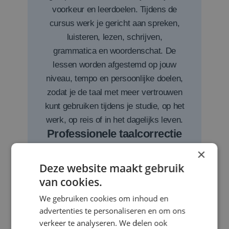
voorkeur en leerdoelen. Tijdens de
cursus werk je gericht aan spreken,
luisteren, lezen, schrijven,
grammatica en woordenschat. De
lessen worden afgestemd op jouw
niveau, tempo en persoonlijke doelen,
zodat je de taal met meer vertrouwen
kunt gebruiken tijdens je studie, op het
werk, op reis of in het dagelijks leven.
Professionele taalcorrectie
en tekstredactie
×
Wil je professioneel, duidelijk en
Deze website maakt gebruik
foutloos communiceren? Optimus
van cookies.
Taleninstituut controleert en verbetert
We gebruiken cookies om inhoud en
Nederlandse, Engelse en Spaanse
advertenties te personaliseren en om ons
teksten op spelling, grammatica,
verkeer te analyseren. We delen ook