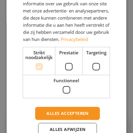
zinsbouw, woordkeuze en stijl. Onze
informatie over uw gebruik van onze site
taalcorrectie is geschikt voor onder
met onze advertentie- en analysepartners,
andere scripties, sollicitatiebrieven,
die deze kunnen combineren met andere
cv’s, zakelijke e-mails, rapporten,
informatie die u aan hen heeft verstrekt of
die zij hebben verzameld door uw gebruik
webteksten en andere professionele
van hun diensten.
Privacybeleid
documenten. Naast het corrigeren van
taalfouten zorgen we ervoor dat je
Strikt
Prestatie
Targeting
tekst prettig leest, logisch is
noodzakelijk
opgebouwd en aansluit bij de
doelgroep en het doel. Laat je tekst
Functioneel
zorgvuldig nakijken en presenteer
jouw boodschap helder, overtuigend
en professioneel.
ALLES ACCEPTEREN
Bijlessen
ALLES AFWIJZEN