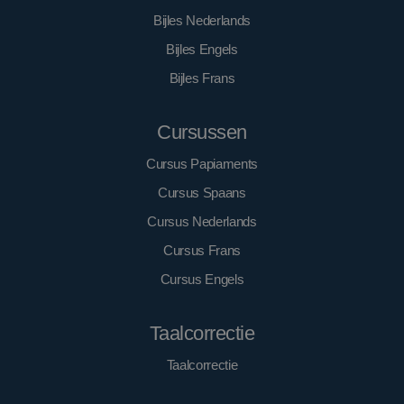
be
ac
Bijles Nederlands
we
he
Bijles Engels
he
va
Bijles Frans
co
ge
ho
ge
Cursussen
Go
op
ve
Cursus Papiaments
be
Cursus Spaans
_ga_09VNC989QD
.optimustaleninstituut.nl
1 jaar 1
De
maand
ge
Go
Cursus Nederlands
om
te
Cursus Frans
Cursus Engels
Taalcorrectie
Taalcorrectie